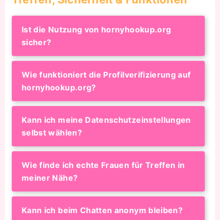
Ist die Nutzung von hornyhookup.org
sicher?
Wie funktioniert die Profilverifizierung auf
hornyhookup.org?
Kann ich meine Datenschutzeinstellungen
selbst wählen?
Wie finde ich echte Frauen für Treffen in
meiner Nähe?
Kann ich beim Chatten anonym bleiben?