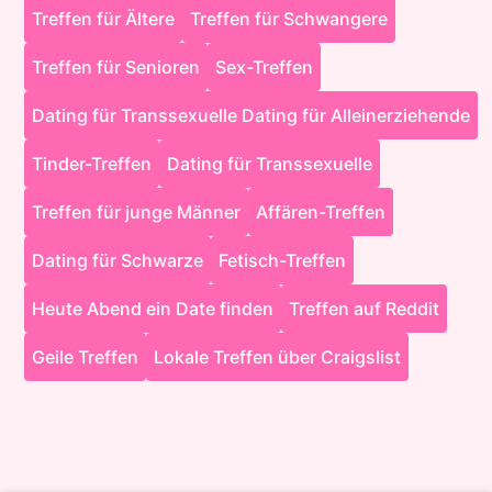
Treffen für Ältere
Treffen für Schwangere
Treffen für Senioren
Sex-Treffen
Dating für Transsexuelle Dating für Alleinerziehende
Tinder-Treffen
Dating für Transsexuelle
Treffen für junge Männer
Affären-Treffen
Dating für Schwarze
Fetisch-Treffen
Heute Abend ein Date finden
Treffen auf Reddit
Geile Treffen
Lokale Treffen über Craigslist