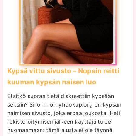
Kypsä vittu sivusto – Nopein reitti
kuuman kypsän naisen luo
Etsitkö suoraa tietä diskreettiin kypsään
seksiin? Silloin hornyhookup.org on kypsän
naimisen sivusto, joka eroaa joukosta. Heti
rekisteröitymisen jälkeen käyttäjä tulee
huomaamaan: tämä alusta ei ole täynnä