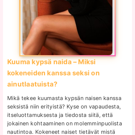
Kuuma kypsä naida – Miksi
kokeneiden kanssa seksi on
ainutlaatuista?
Mikä tekee kuumasta kypsän naisen kanssa
seksistä niin erityistä? Kyse on vapaudesta,
itseluottamuksesta ja tiedosta siitä, että
jokainen kohtaaminen on molemminpuolista
nautintoa. Kokeneet naiset tietävät mistä