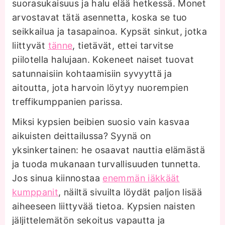
suorasukaisuus ja halu elää hetkessä. Monet
arvostavat tätä asennetta, koska se tuo
seikkailua ja tasapainoa. Kypsät sinkut, jotka
liittyvät
tänne
, tietävät, ettei tarvitse
piilotella halujaan. Kokeneet naiset tuovat
satunnaisiin kohtaamisiin syvyyttä ja
aitoutta, jota harvoin löytyy nuorempien
treffikumppanien parissa.
Miksi kypsien beibien suosio vain kasvaa
aikuisten deittailussa? Syynä on
yksinkertainen: he osaavat nauttia elämästä
ja tuoda mukanaan turvallisuuden tunnetta.
Jos sinua kiinnostaa
enemmän iäkkäät
kumppanit
, näiltä sivuilta löydät paljon lisää
aiheeseen liittyvää tietoa. Kypsien naisten
jäljittelemätön sekoitus vapautta ja