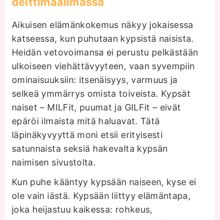
deittimaailmassa
Aikuisen elämänkokemus näkyy jokaisessa
katseessa, kun puhutaan kypsistä naisista.
Heidän vetovoimansa ei perustu pelkästään
ulkoiseen viehättävyyteen, vaan syvempiin
ominaisuuksiin: itsenäisyys, varmuus ja
selkeä ymmärrys omista toiveista. Kypsät
naiset – MILFit, puumat ja GILFit – eivät
epäröi ilmaista mitä haluavat. Tätä
läpinäkyvyyttä moni etsii erityisesti
satunnaista seksiä hakevalta kypsän
naimisen sivustolta.
Kun puhe kääntyy kypsään naiseen, kyse ei
ole vain iästä. Kypsään liittyy elämäntapa,
joka heijastuu kaikessa: rohkeus,