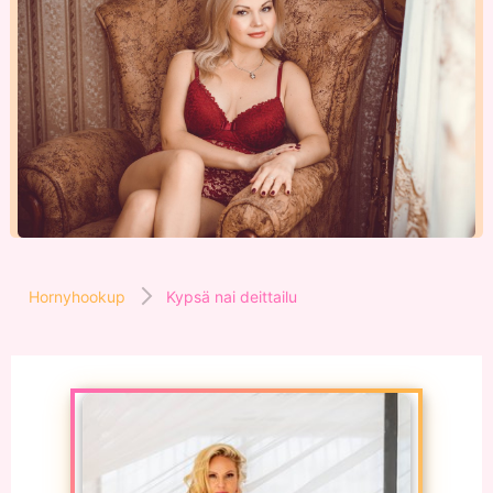
Hornyhookup
Kypsä nai deittailu