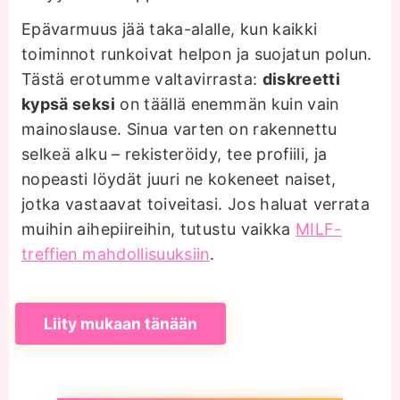
Epävarmuus jää taka-alalle, kun kaikki
toiminnot runkoivat helpon ja suojatun polun.
Tästä erotumme valtavirrasta:
diskreetti
kypsä seksi
on täällä enemmän kuin vain
mainoslause. Sinua varten on rakennettu
selkeä alku – rekisteröidy, tee profiili, ja
nopeasti löydät juuri ne kokeneet naiset,
jotka vastaavat toiveitasi. Jos haluat verrata
muihin aihepiireihin, tutustu vaikka
MILF-
treffien mahdollisuuksiin
.
Liity mukaan tänään