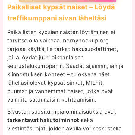
Paikalliset kypsät naiset – Löydä
treffikumppani aivan läheltäsi
Paikallisten kypsien naisten löytäminen ei
tarvitse olla vaikeaa. hornyhookup.org
tarjoaa käyttäjille tarkat hakusuodattimet,
joilla löydät juuri oikeanlaisen
seurustelukumppanin. Säädät sijainnin, iän ja
kiinnostuksen kohteet – tuloksena näet
lähelläsi olevat kypsät sinkut, MILFit,
puumat ja vanhemmat naiset, jotka ovat
valmiita satunnaisiin kohtaamisiin.
Sivuston suosituimpia ominaisuuksia ovat
tarkentavat hakutoiminnot
sekä
viestintäsuojat, joiden avulla voi keskustella