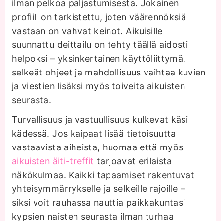
ilman pelkoa paljastumisesta. Jokainen
profiili on tarkistettu, joten väärennöksiä
vastaan on vahvat keinot. Aikuisille
suunnattu deittailu on tehty täällä aidosti
helpoksi – yksinkertainen käyttöliittymä,
selkeät ohjeet ja mahdollisuus vaihtaa kuvien
ja viestien lisäksi myös toiveita aikuisten
seurasta.
Turvallisuus ja vastuullisuus kulkevat käsi
kädessä. Jos kaipaat lisää tietoisuutta
vastaavista aiheista, huomaa että myös
aikuisten äiti-treffit
tarjoavat erilaista
näkökulmaa. Kaikki tapaamiset rakentuvat
yhteisymmärrykselle ja selkeille rajoille –
siksi voit rauhassa nauttia paikkakuntasi
kypsien naisten seurasta ilman turhaa