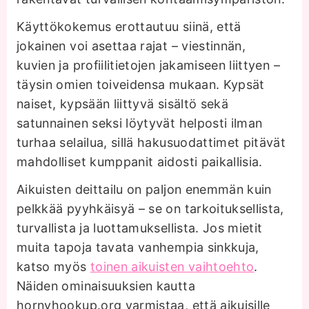
Käyttökokemus erottautuu siinä, että
jokainen voi asettaa rajat – viestinnän,
kuvien ja profiilitietojen jakamiseen liittyen –
täysin omien toiveidensa mukaan. Kypsät
naiset, kypsään liittyvä sisältö sekä
satunnainen seksi löytyvät helposti ilman
turhaa selailua, sillä hakusuodattimet pitävät
mahdolliset kumppanit aidosti paikallisia.
Aikuisten deittailu on paljon enemmän kuin
pelkkää pyyhkäisyä – se on tarkoituksellista,
turvallista ja luottamuksellista. Jos mietit
muita tapoja tavata vanhempia sinkkuja,
katso myös
toinen aikuisten vaihtoehto
.
Näiden ominaisuuksien kautta
hornyhookup.org varmistaa, että aikuisille