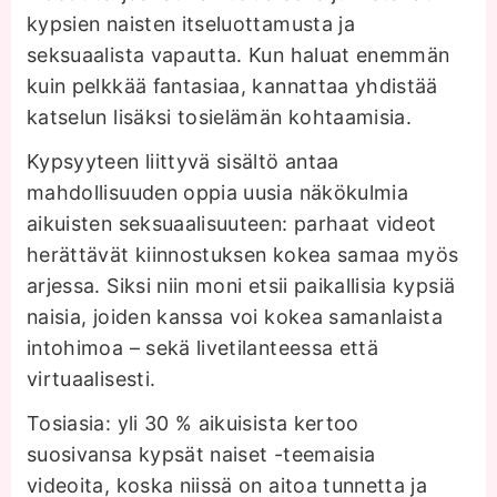
kypsien naisten itseluottamusta ja
seksuaalista vapautta. Kun haluat enemmän
kuin pelkkää fantasiaa, kannattaa yhdistää
katselun lisäksi tosielämän kohtaamisia.
Kypsyyteen liittyvä sisältö antaa
mahdollisuuden oppia uusia näkökulmia
aikuisten seksuaalisuuteen: parhaat videot
herättävät kiinnostuksen kokea samaa myös
arjessa. Siksi niin moni etsii paikallisia kypsiä
naisia, joiden kanssa voi kokea samanlaista
intohimoa – sekä livetilanteessa että
virtuaalisesti.
Tosiasia: yli 30 % aikuisista kertoo
suosivansa kypsät naiset -teemaisia
videoita, koska niissä on aitoa tunnetta ja