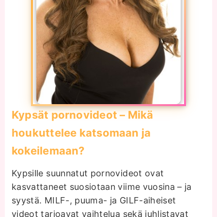
Kypsät pornovideot – Mikä
houkuttelee katsomaan ja
kokeilemaan?
Kypsille suunnatut pornovideot ovat
kasvattaneet suosiotaan viime vuosina – ja
syystä. MILF-, puuma- ja GILF-aiheiset
videot tarjoavat vaihtelua sekä juhlistavat