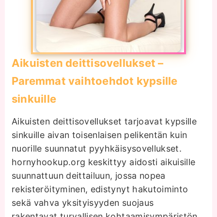
Aikuisten deittisovellukset –
Paremmat vaihtoehdot kypsille
sinkuille
Aikuisten deittisovellukset tarjoavat kypsille
sinkuille aivan toisenlaisen pelikentän kuin
nuorille suunnatut pyyhkäisysovellukset.
hornyhookup.org keskittyy aidosti aikuisille
suunnattuun deittailuun, jossa nopea
rekisteröityminen, edistynyt hakutoiminto
sekä vahva yksityisyyden suojaus
rakentavat turvallisen kohtaamisympäristön.