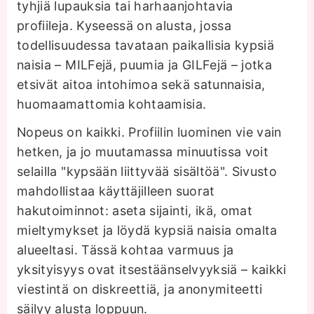
tyhjiä lupauksia tai harhaanjohtavia
profiileja. Kyseessä on alusta, jossa
todellisuudessa tavataan paikallisia kypsiä
naisia – MILFejä, puumia ja GILFejä – jotka
etsivät aitoa intohimoa sekä satunnaisia,
huomaamattomia kohtaamisia.
Nopeus on kaikki. Profiilin luominen vie vain
hetken, ja jo muutamassa minuutissa voit
selailla "kypsään liittyvää sisältöä". Sivusto
mahdollistaa käyttäjilleen suorat
hakutoiminnot: aseta sijainti, ikä, omat
mieltymykset ja löydä kypsiä naisia omalta
alueeltasi. Tässä kohtaa varmuus ja
yksityisyys ovat itsestäänselvyyksiä – kaikki
viestintä on diskreettiä, ja anonymiteetti
säilyy alusta loppuun.