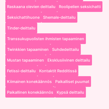
Raskaana olevien deittailu
Roolipelien seksichatti
Seksichattihuone
Shemale-deittailu
Tinder-deittailu
Transsukupuolisten ihmisten tapaaminen
Twinkkien tapaaminen
Suhdedeittailu
Mustan tapaaminen
Eksklusiivinen deittailu
Fetissi-deittailu
Kontaktit Redditissä
Kiimainen konekäännös
Paikalliset puumat
Paikallinen konekäännös
Kypsä deittailu